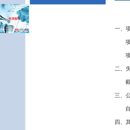
一、
项
二、
截
三、
四、