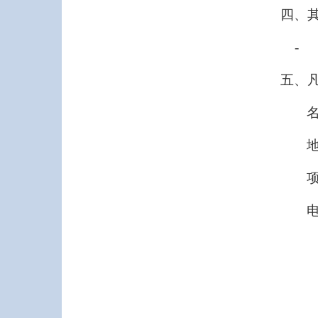
四、
-
五、
电