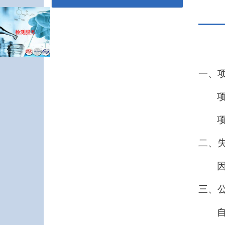
一、
项
二、
三、