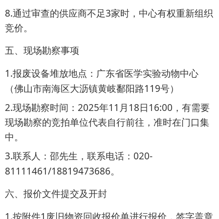
8.
3
通过审查的供应商不足
家时，中心有权重新组织
竞价。
五、现场勘察事项
1.
报废设备堆放地点：广东省医学实验动物中心
119
（佛山市南海区大沥镇黄岐鄱阳路
号）
2.
2025
11
18
16:00
现场勘察时间：
年
月
日
，有需要
现场勘察的竞拍单位代表自行前往，准时在门口集
中。
3.
020-
联系人：邵先生，联系电话：
81111461/18819473686
。
六、报价文件提交及开封
1.
1
按附件
废旧物资回收报价单进行报价，签字盖章