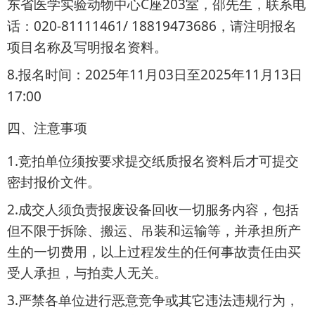
C
203
东省医学实验动物中心
座
室，邵先生，联系电
020-81111461/ 18819473686
话：
，请注明报名
项目名称及写明报名资料。
8.
2025
11
03
2025
11
13
报名时间：
年
月
日至
年
月
日
17:00
四、注意事项
1.
竞拍单位须按要求提交纸质报名资料后才可提交
密封报价文件。
2.
成交人须负责报废设备回收一切服务内容，包括
但不限于拆除、搬运、吊装和运输等，并承担所产
生的一切费用，以上过程发生的任何事故责任由买
受人承担，与拍卖人无关。
3.
严禁各单位进行恶意竞争或其它违法违规行为，