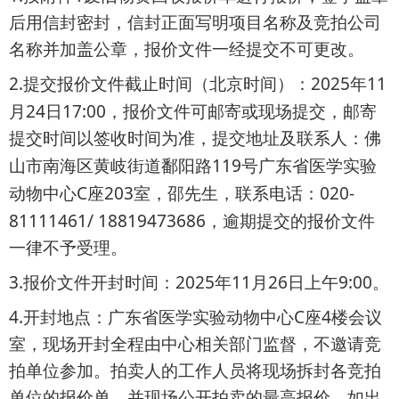
后用信封密封，信封正面写明项目名称及竞拍公司
名称并加盖公章，报价文件一经提交不可更改。
2.
2025
11
提交报价文件截止时间（北京时间）：
年
24
17:00
月
日
，报价文件可邮寄或现场提交，邮寄
提交时间以签收时间为准，提交地址及联系人：佛
119
山市南海区黄岐街道鄱阳路
号广东省医学实验
C
203
020-
动物中心
座
室，邵先生，联系电话：
81111461/ 18819473686
，逾期提交的报价文件
一律不予受理。
3.
2025
11
26
9:00
报价文件开封时间：
年
月
日上午
。
4.
C
4
开封地点：广东省医学实验动物中心
座
楼会议
室，现场开封全程由中心相关部门监督，不邀请竞
拍单位参加。拍卖人的工作人员将现场拆封各竞拍
单位的报价单，并现场公开拍卖的最高报价，如出